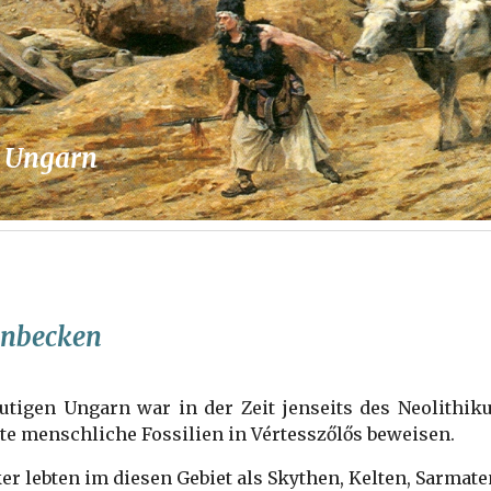
r Ungarn
enbecken
utigen Ungarn war in der Zeit jenseits des Neolithik
lte menschliche Fossilien in Vértesszőlős beweisen.
lker lebten im diesen Gebiet als Skythen, Kelten, Sarma