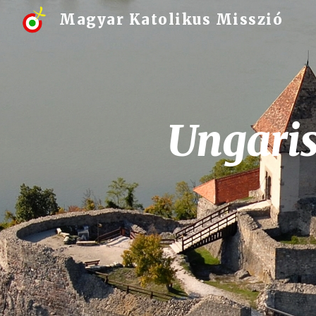
Magyar Katolikus Misszió
Sk
Ungaris