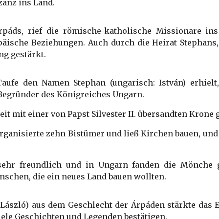
anz ins Land.
páds, rief die römische-katholische Missionare ins
äische Beziehungen. Auch durch die Heirat Stephans,
ng gestärkt.
aufe den Namen Stephan (ungarisch: István) erhielt
Begründer des Königreiches Ungarn.
it mit einer von Papst Silvester II. übersandten Krone 
 organisierte zehn Bistümer und ließ Kirchen bauen, un
ehr freundlich und in Ungarn fanden die Mönche ge
schen, die ein neues Land bauen wollten.
h László) aus dem Geschlecht der Árpáden stärkte das E
viele Geschichten und Legenden bestätigen.