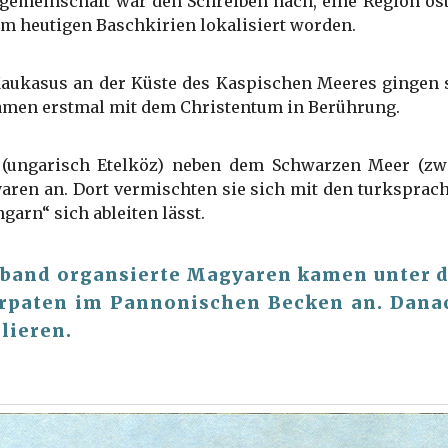
gemeinschaft war den Schreiben nach, eine Region östl
m heutigen Baschkirien lokalisiert worden.
 Kaukasus an der Küste des Kaspischen Meeres gingen 
kamen erstmal mit dem Christentum in Berührung.
(ungarisch Etelköz) neben dem Schwarzen Meer (zw
yaren an. Dort vermischten sie sich mit den turkspr
arn“ sich ableiten lässt.
rband organsierte Magyaren kamen unter 
rpaten im Pannonischen Becken an. Dana
lieren.