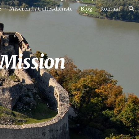
e
Miserend / Gottesdienste
Blog
Kontakt
ion
 Mission