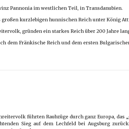
ovinz Pannonia im westlichen Teil, in Transdanubien.
es großen kurzlebigen hunnischen Reich unter König Atti
eitervolk, gründen ein starkes Reich über 200 Jahre lan
 sich dem Fränkische Reich und dem ersten Bulgarische
eitervolk führten Raubzüge durch ganz Europa, das „gr
chtenden Sieg auf dem Lechfeld bei Augsburg zurüc