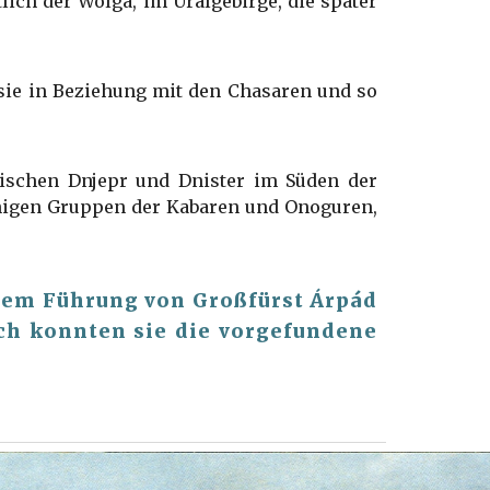
ich der Wolga, im Uralgebirge, die später
sie in Beziehung mit den Chasaren und so
ischen Dnjepr und Dnister im Süden der
achigen Gruppen der Kabaren und Onoguren,
dem Führung von Großfürst Árpád
ch konnten sie die vorgefundene