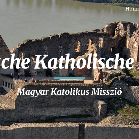
Hom
ip to main content
Skip to navigat
che Katholische
Magyar Katolikus Misszió