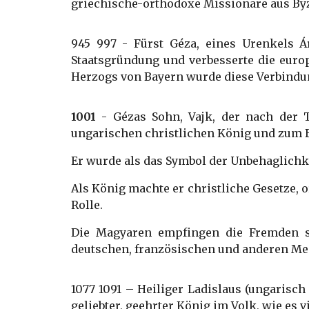
griechische-orthodoxe Missionare aus Byz
945 997 - Fürst Géza, eines Urenkels Ár
Staatsgründung und verbesserte die europ
Herzogs von Bayern wurde diese Verbindu
1001
- Gézas Sohn, Vajk, der nach der T
ungarischen christlichen König und zum 
Er wurde als das Symbol der Unbehaglichke
Als König machte er christliche Gesetze,
Rolle.
Die Magyaren empfingen die Fremden s
deutschen, französischen und anderen Men
1077 1091 – Heiliger Ladislaus (ungarisc
geliebter, geehrter König im Volk, wie es 